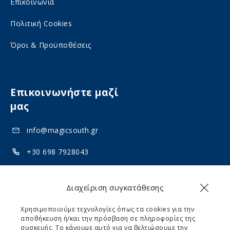
Επικοινωνία
l
a
Πολιτική Cookies
m
l
e
m
Όροι & Προϋποθέσεις
d
e
i
d
a
Επικοινωνήστε μαζί
i
μας
a
info@magicsouth.gr
+30 698 7928043
+30 694 5313922
Διαχείριση συγκατάθεσης
Akrotiri, Santorini 84700
Χρησιμοποιούμε τεχνολογίες όπως τα cookies για την
αποθήκευση ή/και την πρόσβαση σε πληροφορίες της
συσκευής. Το κάνουμε αυτό για να βελτιώσουμε την