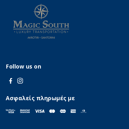
Follow us on
V
V
i
i
s
s
Ασφαλείς πληρωμές με
i
i
t
t
F
I