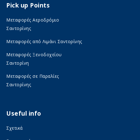
Pick up Points
a
n
c
s
Μεταφορές Αεροδρόμιο
e
t
Σαντορίνης
b
a
Μεταφορές από Λιμάνι Σαντορίνης
o
g
Μεταφορές Ξενοδοχείου
o
r
Σαντορίνη
k
a
o
m
Μεταφορές σε Παραλίες
Σαντορίνης
n
o
s
n
o
s
Useful info
c
o
i
c
Σχετικά
a
i