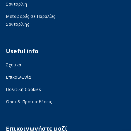
Σαντορίνη
k
a
o
m
Μεταφορές σε Παραλίες
Σαντορίνης
n
o
s
n
o
s
Useful info
c
o
i
c
Σχετικά
a
i
Επικοινωνία
l
a
Πολιτική Cookies
m
l
e
m
Όροι & Προϋποθέσεις
d
e
i
d
a
Επικοινωνήστε μαζί
i