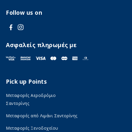
Follow us on
V
V
i
i
s
s
Ασφαλείς πληρωμές με
i
i
t
t
F
I
Pick up Points
a
n
c
s
Μεταφορές Αεροδρόμιο
e
t
Σαντορίνης
b
a
Μεταφορές από Λιμάνι Σαντορίνης
o
g
Μεταφορές Ξενοδοχείου
o
r