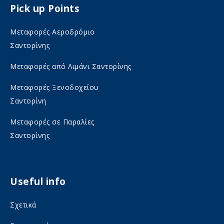
Pick up Points
a
n
c
s
Μεταφορές Αεροδρόμιο
e
t
Σαντορίνης
b
a
Μεταφορές από Λιμάνι Σαντορίνης
o
g
Μεταφορές Ξενοδοχείου
o
r
Σαντορίνη
k
a
o
m
Μεταφορές σε Παραλίες
Σαντορίνης
n
o
s
n
o
s
Useful info
c
o
i
c
Σχετικά
a
i