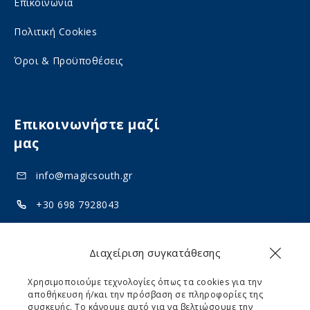
Επικοινωνία
l
a
Πολιτική Cookies
m
l
e
m
Όροι & Προϋποθέσεις
d
e
i
d
a
Επικοινωνήστε μαζί
i
μας
a
info@magicsouth.gr
+30 698 7928043
+30 694 5313922
Διαχείριση συγκατάθεσης
Akrotiri, Santorini 84700
Χρησιμοποιούμε τεχνολογίες όπως τα cookies για την
αποθήκευση ή/και την πρόσβαση σε πληροφορίες της
συσκευής. Το κάνουμε αυτό για να βελτιώσουμε την