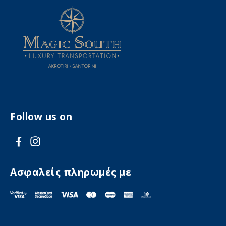
Follow us on
V
V
i
i
s
s
Ασφαλείς πληρωμές με
i
i
t
t
F
I