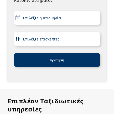
Κατόπιν αιτήματος
Δοκιμάστε μια μεγάλη ποικιλία κρασιών, μια μοναδική
ευκαιρία για κάθε λάτρη του κρασιού να επισκεφθείτε
μερικά από τα καλύτερα οινοποιεία του νησιού και να
δοκιμάσετε ασύγκριτο κρασί Σαντορίνης, καθώς και
πολλά παραδοσιακά προϊόντα.
Κράτηση
Επιπλέον Ταξιδιωτικές
υπηρεσίες