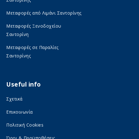
o
m
Μεταφορές από Λιμάνι Σαντορίνης
n
o
s
n
Μεταφορές Ξενοδοχείου
Σαντορίνη
o
s
c
o
Μεταφορές σε Παραλίες
i
c
Σαντορίνης
a
i
l
a
Useful info
m
l
e
m
Σχετικά
d
e
Επικοινωνία
i
d
a
i
Πολιτική Cookies
a
Όροι & Προϋποθέσεις