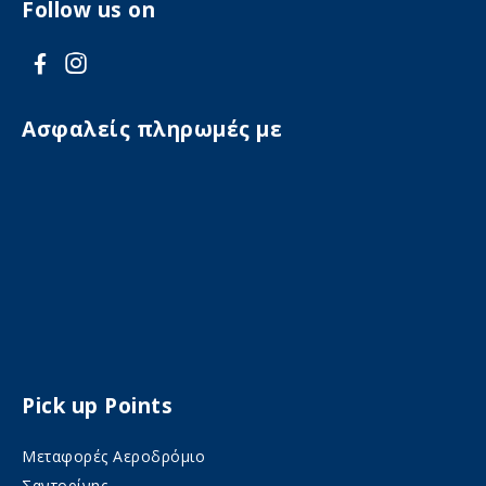
Follow us on
V
V
i
i
s
s
Ασφαλείς πληρωμές με
i
i
t
t
F
I
a
n
c
s
e
t
b
a
o
Pick up Points
g
o
r
Μεταφορές Αεροδρόμιο
k
a
Σαντορίνης